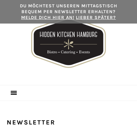
Zur
Skip
Zur
DU MÖCHTEST UNSEREN MITTAGSTISCH
BEQUEM PER NEWSLETTER ERHALTEN?
Hauptnavigation
to
Hauptsidebar
MELDE DICH HIER AN!
LIEBER SPÄTER?
springen
main
springen
content
NEWSLETTER