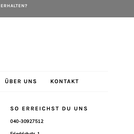
 ERHALTEN?
ÜBER UNS
KONTAKT
HAUPT-
SO ERREICHST DU UNS
SIDEBAR
040-30927512
Friedrichstr. 1