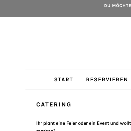
Zur
Skip
Zur
DU MÖCHTE
Hauptnavigation
to
Hauptsidebar
springen
main
springen
content
START
RESERVIEREN
CATERING
Ihr plant eine Feier oder ein Event und wo